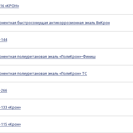
-16 «КРОН»
онентная быстросохнущая антикоррозионная эмаль ВиКрон
-144
онентная полиуретановая эмаль «ПолиКрон»–Финиш
онентная полиуретановая эмаль «ПолиКрон» ТС
-266
-133 «Крон»
-115 «Крон»