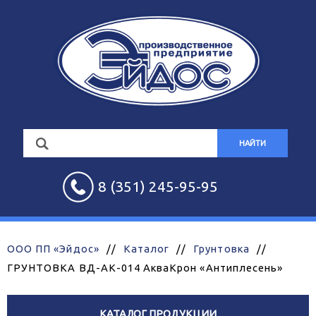
НАЙТИ
8 (351) 245-95-95
ООО ПП «Эйдос»
//
Каталог
//
Грунтовка
//
ГРУНТОВКА ВД-АК-014 АкваКрон «Антиплесень»
КАТАЛОГ ПРОДУКЦИИ