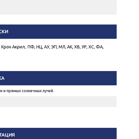
СКИ
Крон Акрил, ПФ, НЦ, АУ, ЭП, МЛ, АК, ХВ, УР, ХС, ФА,
КА
и и прямых солнечных лучей.
ТАЦИЯ