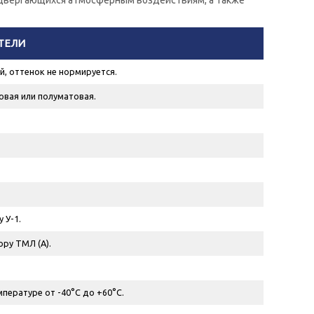
одвергающихся атмосферным воздействиям, а также
ТЕЛИ
й, оттенок не нормируется.
овая или полуматовая.
 У-1.
ору ТМЛ (А).
мпературе от -40°С до +60°С.