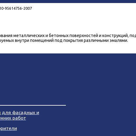
10-95614756-2007
ования металлических и бетонных поверхностей и конструкций, п
руемых внутри помещений под покрытия различными эмалями.
и для фасадных и
енних работ
орители