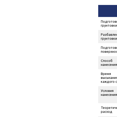
Подготов
грунтовки
Разбавле
грунтовки
Подготов
поверхно
Способ
нанесения
Время
высыхани
каждого 
Условия
нанесения
Теоретич
расход