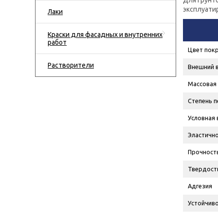
Для грунт
эксплуати
Лаки
Краски для фасадных и внутренних
работ
Цвет пок
Растворители
Внешний 
Массовая 
Степень п
Условная 
Эластично
Прочность
Твердост
Адгезия
Устойчиво