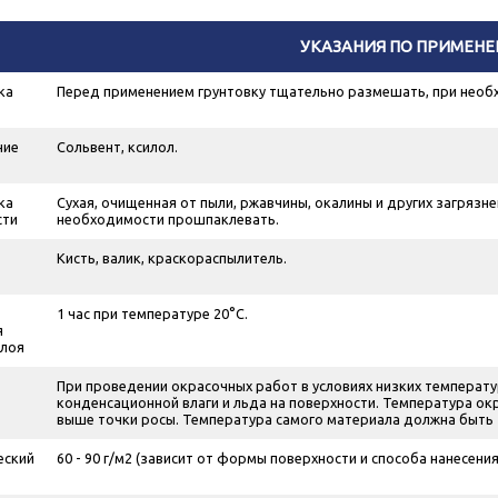
УКАЗАНИЯ ПО ПРИМЕН
ка
Перед применением грунтовку тщательно размешать, при необ
ние
Сольвент, ксилол.
ка
Сухая, очищенная от пыли, ржавчины, окалины и других загрязн
сти
необходимости прошпаклевать.
Кисть, валик, краскораспылитель.
1 час при температуре 20°С.
я
слоя
При проведении окрасочных работ в условиях низких температу
конденсационной влаги и льда на поверхности. Температура ок
выше точки росы. Температура самого материала должна быть 
еский
60 - 90 г/м
2
(зависит от формы поверхности и способа нанесения