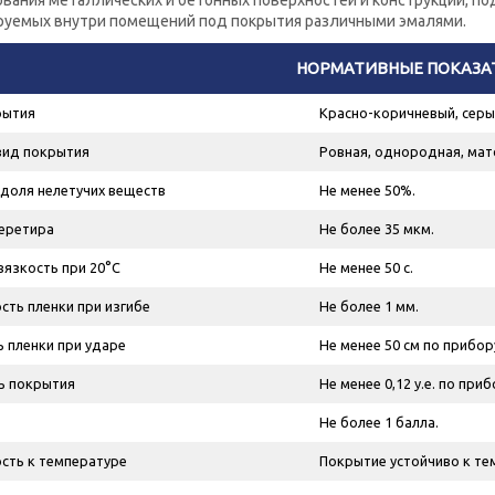
ования металлических и бетонных поверхностей и конструкций, п
руемых внутри помещений под покрытия различными эмалями.
НОРМАТИВНЫЕ ПОКАЗА
рытия
Красно-коричневый, серы
вид покрытия
Ровная, однородная, мат
доля нелетучих веществ
Не менее 50%.
еретира
Не более 35 мкм.
вязкость при 20°С
Не менее 50 с.
сть пленки при изгибе
Не более 1 мм.
 пленки при ударе
Не менее 50 см по прибору
ь покрытия
Не менее 0,12 у.е. по приб
Не более 1 балла.
сть к температуре
Покрытие устойчиво к те