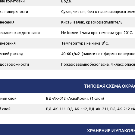
ие грунтовки
Вода.
ка поверхности
Сухая, чистая, без отслаивающихся эле
несения
Кисть, валик, краскораспылитель.
ыхания каждого слоя
Не более 1 часа при температуре 20°С.
анесения
Температура не ниже 8°С.
еский расход
40-60 г/м
2
(зависит от формы поверхнос
досторожности
Пожаровзрывобезопасна. 4 класс опасн
ТИПОВАЯ СХЕМА ОКРА
ный слой
ВД-АК-012 «АкваКрон», (1 слой)
 слой
ВД-АК-111, ВД-АК-112, ВД-АК-211, ВД-АК-212 «А
ХРАНЕНИЕ И УПАКОВ