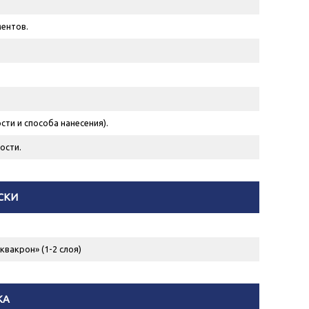
ментов.
ти и способа нанесения).
ости.
СКИ
квакрон» (1-2 слоя)
КА