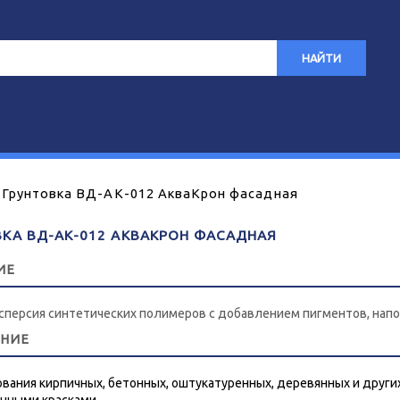
НАЙТИ
Грунтовка ВД-АК-012 АкваКрон фасадная
КА ВД-АК-012 АКВАКРОН ФАСАДНАЯ
ИЕ
сперсия синтетических полимеров с добавлением пигментов, нап
ЕНИЕ
ования кирпичных, бетонных, оштукатуренных, деревянных и други