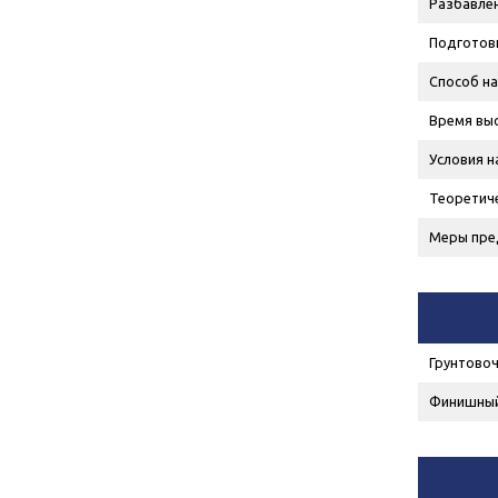
Разбавлен
Подготов
Способ на
Время выс
Условия н
Теоретич
Меры пре
Грунтовоч
Финишный