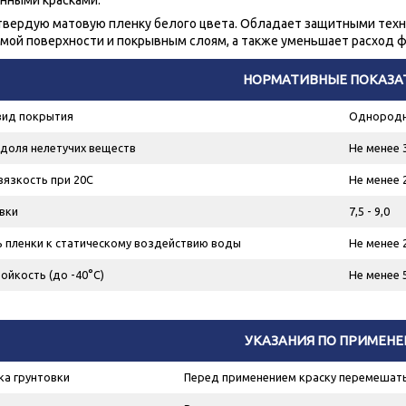
нными красками.
твердую матовую пленку белого цвета. Обладает защитными техн
мой поверхности и покрывным слоям, а также уменьшает расход ф
НОРМАТИВНЫЕ ПОКАЗА
вид покрытия
Однородно
доля нелетучих веществ
Не менее 
вязкость при 20С
Не менее 2
вки
7,5 - 9,0
 пленки к статическому воздействию воды
Не менее 
йкость (до -40°С)
Не менее 
УКАЗАНИЯ ПО ПРИМЕН
ка грунтовки
Перед применением краску перемешать