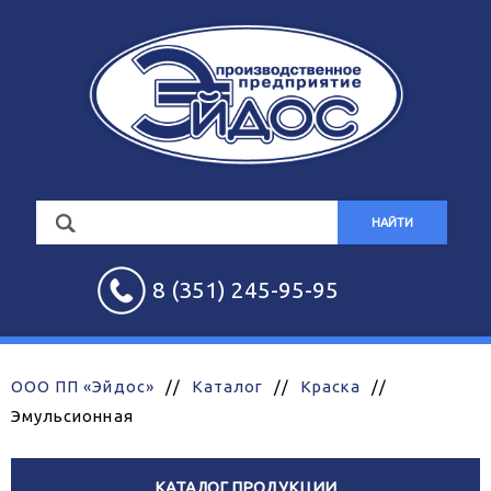
НАЙТИ
8 (351) 245-95-95
ООО ПП «Эйдос»
//
Каталог
//
Краска
//
Эмульсионная
КАТАЛОГ ПРОДУКЦИИ