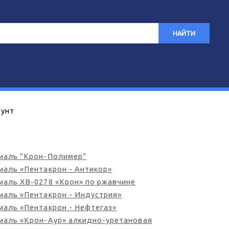
НАЙТИ
рунт
Эмаль "Крон-Полимер"
Эмаль «Пентакрон - Антикор»
Эмаль ХВ-0278 «Крон» по ржавчине
Эмаль «Пентакрон - Индустрия»
Эмаль «Пентакрон - Нефтегаз»
Эмаль «Крон-Аур» алкидно-уретановая