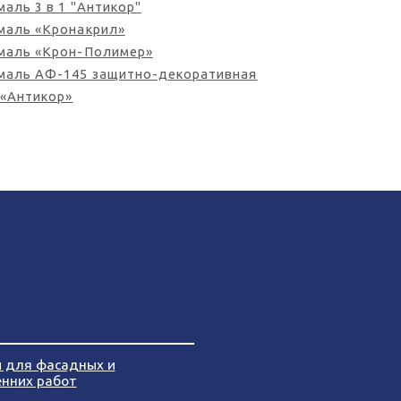
маль 3 в 1 "Антикор"
Эмаль «Кронакрил»
Эмаль «Крон-Полимер»
Эмаль АФ-145 защитно-декоративная
 «Антикор»
и для фасадных и
енних работ