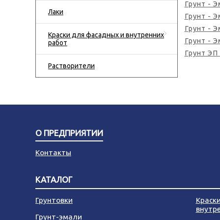
Грунт - Э
Лаки
Грунт - 
Грунт - 
Краски для фасадных и внутренних
Грунт - 
работ
Грунт ЭП
Растворители
О ПРЕДПРИЯТИИ
Контакты
КАТАЛОГ
Грунтовки
Краск
внутр
Грунт-эмали