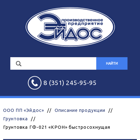
НАЙТИ
8 (351) 245-95-95
ООО ПП «Эйдос»
//
Описание продукции
//
Грунтовка
//
Грунтовка ГФ-021 «КРОН» быстросохнущая