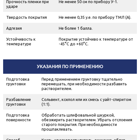
Прочность пленки при
Не менее 50 см по прибору У-1.
ударе
Твердость покрытия
Не менее 0,35 у.е. по прибору ТМЛ (А).
Адгезия
Не более 1 балла.
Устойчивость к
Покрытие устойчиво к температуре от
температуре
-45°С до +60°С.
УКАЗАНИЯ ПО ПРИМЕНЕНИЮ
Подготовка
Перед применением грунтовку тщательно
грунтовки
перемешать, при необходимости разбавить
растворителем.
Разбавление
Сольвент, ксилол или их смесь с уайт-спиритом
грунтовки
(1:1).
Подготовка
Обработать шлифовальной шкуркой,
поверхности
обезжирить растворителем. Убрать отслоения
старого покрытия. При необходимости
прошпаклевать.
Способ
Кисть, краскораспылитель, окунание, облив.