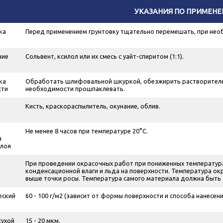
УКАЗАНИЯ ПО ПРИМЕН
ка
Перед применением грунтовку тщательно перемешать, при нео
ние
Сольвент, ксилол или их смесь с уайт-спиритом (1:1).
ка
Обработать шлифовальной шкуркой, обезжирить растворителем
сти
необходимости прошпаклевать.
Кисть, краскораспылитель, окунание, облив.
Не менее 8 часов при температуре 20°С.
я
слоя
При проведении окрасочных работ при пониженных температура
конденсационной влаги и льда на поверхности. Температура ок
выше точки росы. Температура самого материала должна быть 
еский
60 - 100 г/м
2
(зависит от формы поверхности и способа нанесени
сухой
15 - 20 мкм.