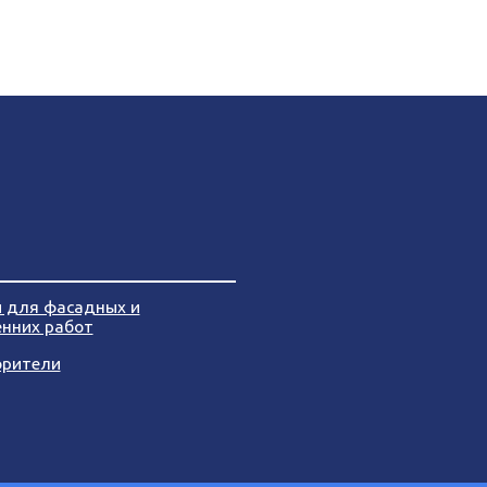
и для фасадных и
енних работ
орители