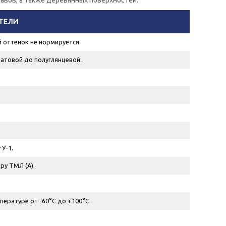
авов, а также деревянных поверхностей.
ТЕЛИ
 оттенок не нормируется.
атовой до полуглянцевой.
 У-1.
ору ТМЛ (А).
пературе от -60°С до +100°С.