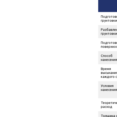
Подготов
грунтовки
Разбавле
грунтовки
Подготов
поверхно
Способ
нанесения
Время
высыхани
каждого 
Условия
нанесения
Теоретич
расход
Толщина 