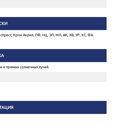
СКИ
пресс, Крон Акрил, ПФ, НЦ, ЭП, МЛ, АК, ХВ, УР, ХС, ФА.
КА
и и прямых солнечных лучей.
ТАЦИЯ