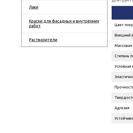
Для грунт
Лаки
Краски для фасадных и внутренних
Цвет пок
работ
Внешний 
Растворители
Массовая 
Степень п
Условная 
Эластично
Прочность
Твердост
Адгезия
Устойчиво