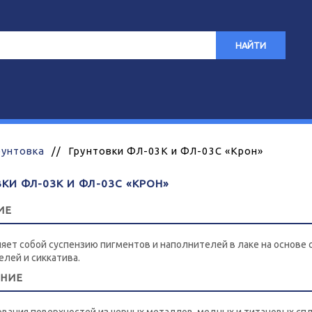
НАЙТИ
рунтовка
//
Грунтовки ФЛ-03К и ФЛ-03С «Крон»
КИ ФЛ-03К И ФЛ-03С «КРОН»
ИЕ
яет собой суспензию пигментов и наполнителей в лаке на основе
лей и сиккатива.
ЕНИЕ