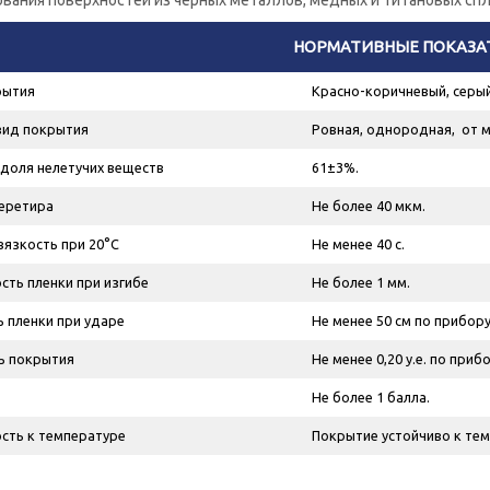
ования поверхностей из черных металлов, медных и титановых спл
НОРМАТИВНЫЕ ПОКАЗА
рытия
Красно-коричневый, серый
вид покрытия
Ровная, однородная, от м
доля нелетучих веществ
61±3%.
еретира
Не более 40 мкм.
вязкость при 20°С
Не менее 40 с.
сть пленки при изгибе
Не более 1 мм.
 пленки при ударе
Не менее 50 см по прибору
ь покрытия
Не менее 0,20 у.е. по приб
Не более 1 балла.
сть к температуре
Покрытие устойчиво к тем