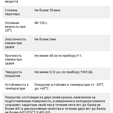
веществ
Степень
Не более 70 мкм.
перетира
Условная
80-120 с.
вязкость при
20°С
Эластичность
Не более 2мм.
пленки при
ударе
Прочность
Не менее 40 см по прибору У-1.
пленки при
ударе
Твердость
Не менее 0,12 у.е. по прибору ТМЛ (А).
покрытия
Устойчивость к
Покрытие устойчиво к температуре от -50°С
температуре
до +60°С.
Покрытие, состоящее из двух слоев краски, нанесенное на
подготовленную поверхность, в умеренном и холодном климате
сохраняет защитные свойства в течение пяти лет до балла не
более АЗ1 и декоративные свойства в течение двух лет до балла
не более АД2 (ГОСТ 9.401-91).